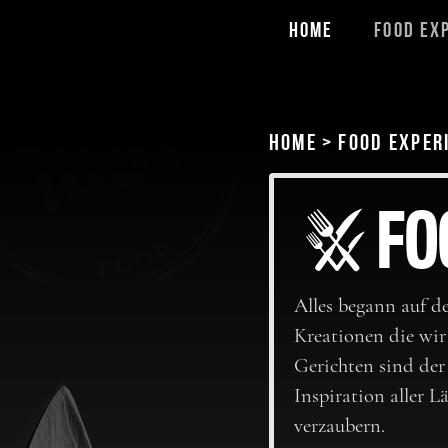
Home
Food Ex
Home
>
Food Exper
FO
Alles begann auf de
Kreationen die wir
Gerichten sind der
Inspiration aller 
verzaubern.