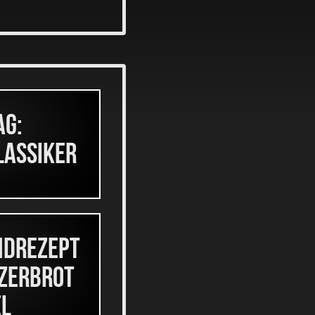
g:
lassiker
NDREZEPT
NZERBROT
EL