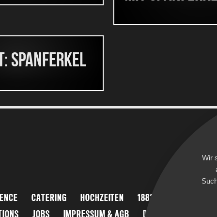
t: Spanferkel
Wir 
Such
IENCE
CATERING
HOCHZEITEN
1881 MOMENTS
DA
TIONS
JOBS
IMPRESSUM & AGB
DATENSCHUTZ
CO