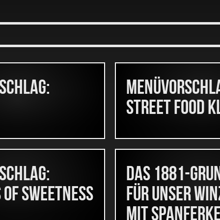
schlag:
Menüvorschla
Street Food K
schlag:
DAS 1881-GRU
 of Sweetness
FÜR UNSER WI
MIT SPANFERK