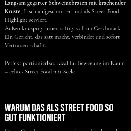
Langsam gegarter Schweinebraten mit krachender
Kruste
, frisch aufgeschnitten und als Street-Food-
Highlight serviert.
Außen knusprig, innen saftig, voll im Geschmack.
Ein Gericht, das satt macht, verbindet und sofort
Vertrauen schafft.
Perfekt portionierbar, ideal für Bewegung im Raum
– echtes Street Food mit Seele.
zurück
HIGHLIGHT:
WARUM DAS ALS STREET FOOD SO
GUT FUNKTIONIERT
SPANFERKEL