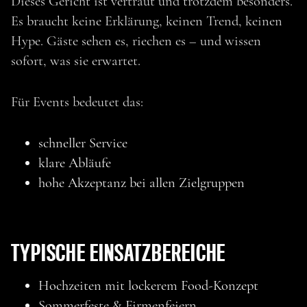
Dieses Gericht ist vertraut und trotzdem besonders.
Es braucht keine Erklärung, keinen Trend, keinen
Hype. Gäste sehen es, riechen es – und wissen
sofort, was sie erwartet.
Für Events bedeutet das:
schneller Service
klare Abläufe
hohe Akzeptanz bei allen Zielgruppen
TYPISCHE EINSATZBEREICHE
MEHR ENTDECKEN
Hochzeiten mit lockerem Food-Konzept
Sommerfeste & Firmenfeiern