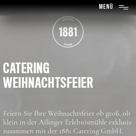
menü
CATERING
WEIHNACHTSFEIER
Feiern Sie Ihre Weihnachtsfeier ob groß, ob
klein in der Ailinger Erlebnismühle exklusiv
zusammen mit der 1881 Catering GmbH.