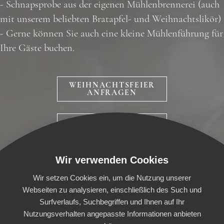
- Schnapsprobe aus der eigenen Mühlenbrennerei (auch
mit unserem beliebten Bratapfel- und Weihnachtslikör)
- Gerne können Sie auch eine kleine Mühlenführung für
Ihre Gäste buchen.
WEIHNACHTSFEIER
ANFRAGEN
BILDER ANSEHEN
Wir verwenden Cookies
Wir setzen Cookies ein, um die Nutzung unserer
Webseiten zu analysieren, einschließlich des Such und
Surfverlaufs, Suchbegriffen und Ihnen auf Ihr
HOME
FOOD EXPERIENCE
CATERING
Nutzungsverhalten angepasste Informationen anbieten