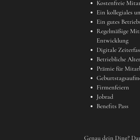
Kostenfreie Mita
Ein kollegiales u
Ein gutes Betrie
Regelmäßige Mita
Entwicklung
Digitale Zeiterfa
Betriebliche Alte
Prämie für Mitar
Geburtstagsaufm
Firmenfeiern
Jobrad
Benefits Pass
Genau dein Ding? Dann