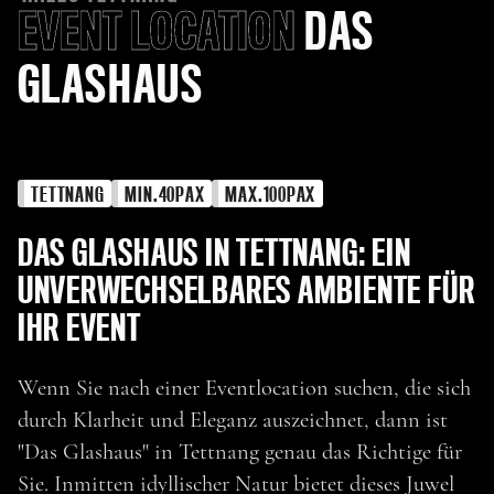
EVENT LOCATION
DAS
GLASHAUS
TETTNANG
MIN.
40
PAX
MAX.
100
PAX
DAS GLASHAUS IN TETTNANG: EIN
UNVERWECHSELBARES AMBIENTE FÜR
IHR EVENT
Wenn Sie nach einer Eventlocation suchen, die sich
durch Klarheit und Eleganz auszeichnet, dann ist
"Das Glashaus" in Tettnang genau das Richtige für
Sie. Inmitten idyllischer Natur bietet dieses Juwel