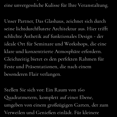
eine unvergessliche Kulisse für Ihre Veranstaltung.
Unser Partner, Das Glashaus, zeichnet sich durch
seine lichtdurchflutete Architektur aus. Hier trifft
schlichte Ästhetik auf funktionales Design - der
ideale Ort für Seminare und Workshops, die eine
klare und konzentrierte Atmosphäre erfordern.
Gleichzeitig bietet es den perfekten Rahmen für
Feste und Präsentationen, die nach einem
besonderen Flair verlangen.
TOP EVENTLOCATION IN TETTNANG
Stellen Sie sich vor: Ein Raum von 160
1881 CATERING️️ X
Quadratmetern, komplett auf einer Ebene,
umgeben von einem großzügigen Garten, der zum
DAS GLASHAUS
Verweilen und Genießen einlädt. Für kleinere