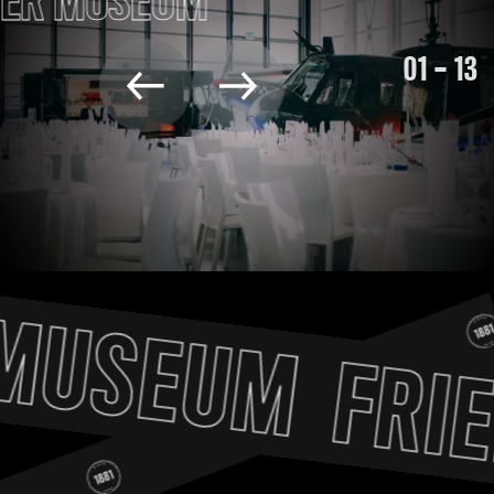
01
—
13
MUSEUM
FRIE