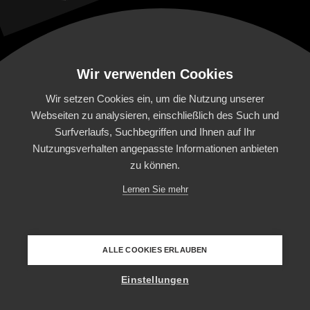
Wir verwenden Cookies
Wir setzen Cookies ein, um die Nutzung unserer
Webseiten zu analysieren, einschließlich des Such und
Surfverlaufs, Suchbegriffen und Ihnen auf Ihr
HOME
FOOD EXPERIENCE
CATERING
Nutzungsverhalten angepasste Informationen anbieten
zu können.
HOCHZEITEN
1881 MOMENTS
DAS TEAM
Lernen Sie mehr
FOOD TRUCK
LOCATIONS
JOBS
A
N
F
T
IMPRESSUM & AGB
DATENSCHUTZ
COOKIES
R
N
A
E
G
V
E
E
N
•
•
1881 Catering GmbH | Rosenstr. 37 | 88212
N
E
E
ALLE COOKIES ERLAUBEN
V
G
E
A
Ravensburg
N
R
T
F
N
A
Einstellungen
A
N
F
KONTAKT
T
R
N
A
E
G
V
E
E
N
•