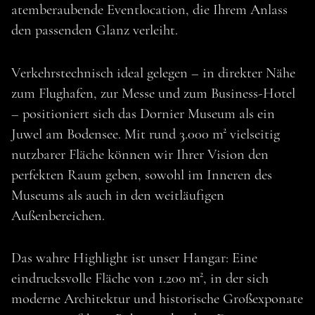
atemberaubende Eventlocation, die Ihrem Anlass
den passenden Glanz verleiht.
Verkehrstechnisch ideal gelegen – in direkter Nähe
zum Flughafen, zur Messe und zum Business-Hotel
– positioniert sich das Dornier Museum als ein
Juwel am Bodensee. Mit rund 3.000 m² vielseitig
nutzbarer Fläche können wir Ihrer Vision den
perfekten Raum geben, sowohl im Inneren des
Museums als auch in den weitläufigen
Außenbereichen.
Das wahre Highlight ist unser Hangar: Eine
TOP EVENTLOCATION IN FRIEDRICHSHAFEN
eindrucksvolle Fläche von 1.200 m², in der sich
1881 CATERING️️ X
moderne Architektur und historische Großexponate