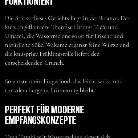
FUNKTIONIERT
TUNA TATAKI MIT
Die Stärke dieses Gerichts liegt in der Balance. Der
WASSERMELONE &
kurz angeflammte Thunfisch bringt Tiefe und
Umami, die Wassermelone sorgt für Frische und
WAKAME
natürliche Süße. Wakame ergänzt feine Würze und
die knusprige Frühlingsrolle liefert den
entscheidenden Crunch.
So entsteht ein Fingerfood, das leicht wirkt und
trotzdem lange in Erinnerung bleibt.
PERFEKT FÜR MODERNE
EMPFANGSKONZEPTE
Tuna Tataki mit Wassermelone eignet sich