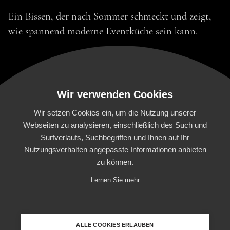
Ein Bissen, der nach Sommer schmeckt und zeigt,
wie spannend moderne Eventküche sein kann.
Wir verwenden Cookies
Wir setzen Cookies ein, um die Nutzung unserer
Webseiten zu analysieren, einschließlich des Such und
Surfverlaufs, Suchbegriffen und Ihnen auf Ihr
HOME
FOOD EXPERIENCE
CATERING
Nutzungsverhalten angepasste Informationen anbieten
zu können.
HOCHZEITEN
1881 MOMENTS
DAS TEAM
Lernen Sie mehr
FOOD TRUCK
LOCATIONS
JOBS
IMPRESSUM & AGB
DATENSCHUTZ
COOKIES
1881 Catering GmbH | Rosenstr. 37 | 88212
ALLE COOKIES ERLAUBEN