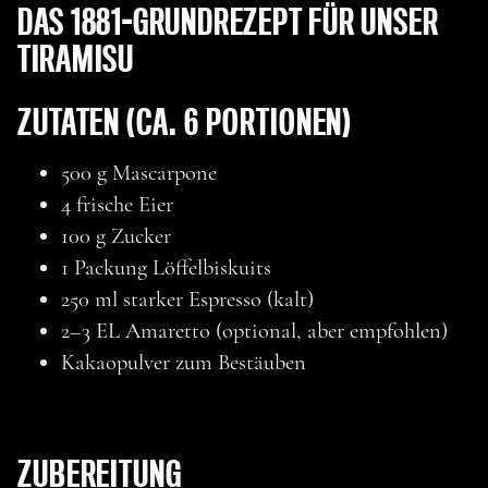
DAS 1881-GRUNDREZEPT FÜR UNSER
TIRAMISU
zurück
KLASSISCHES
ZUTATEN (CA. 6 PORTIONEN)
500 g Mascarpone
TIRAMISU – DAS
4 frische Eier
ORIGINAL 1881-
100 g Zucker
1 Packung Löffelbiskuits
REZEPT
250 ml starker Espresso (kalt)
2–3 EL Amaretto (optional, aber empfohlen)
Kakaopulver zum Bestäuben
ZUBEREITUNG