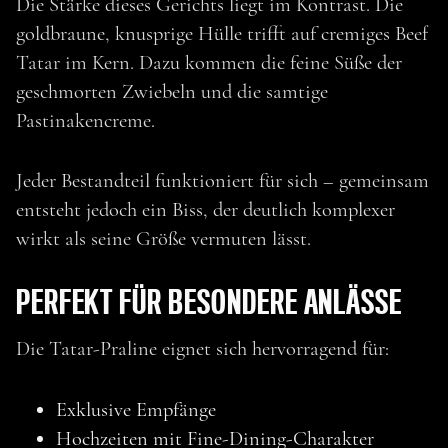
Die Stärke dieses Gerichts liegt im Kontrast. Die
goldbraune, knusprige Hülle trifft auf cremiges Beef
PRALINE VOM
Tatar im Kern. Dazu kommen die feine Süße der
LÄNDLE BEEF TATAR
geschmorten Zwiebeln und die samtige
Pastinakencreme.
Jeder Bestandteil funktioniert für sich – gemeinsam
entsteht jedoch ein Biss, der deutlich komplexer
wirkt als seine Größe vermuten lässt.
PERFEKT FÜR BESONDERE ANLÄSSE
Die Tatar-Praline eignet sich hervorragend für:
Exklusive Empfänge
Hochzeiten mit Fine-Dining-Charakter