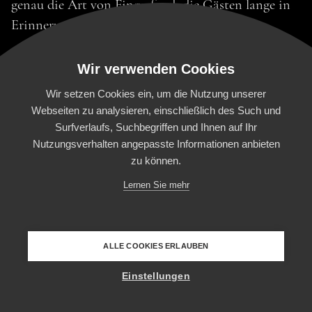
genau die Art von Fingerfood, die Gästen lange in
Erinnerung bleibt.
Wir verwenden Cookies
Wir setzen Cookies ein, um die Nutzung unserer
Webseiten zu analysieren, einschließlich des Such und
Surfverlaufs, Suchbegriffen und Ihnen auf Ihr
HOME
FOOD EXPERIENCE
CATERING
Nutzungsverhalten angepasste Informationen anbieten
zu können.
HOCHZEITEN
1881 MOMENTS
DAS TEAM
Lernen Sie mehr
FOOD TRUCK
LOCATIONS
JOBS
IMPRESSUM & AGB
DATENSCHUTZ
COOKIES
1881 Catering GmbH | Rosenstr. 37 | 88212
ALLE COOKIES ERLAUBEN
Ravensburg
Einstellungen
KONTAKT