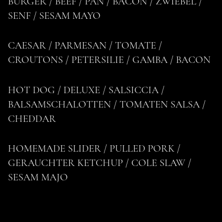
BURGER / BEEF / PAN / BACON / ZWIEBEL /
SENF / SESAM MAYO
CAESAR / PARMESAN / TOMATE /
CROUTONS / PETERSILIE / GAMBA / BACON
HOT DOG / DELUXE / SALSICCIA /
BALSAMSCHALOTTEN / TOMATEN SALSA /
CHEDDAR
zurück
HOMEMADE SLIDER / PULLED PORK /
MENÜVORSCHLAG:
GERAUCHTER KETCHUP / COLE SLAW /
SESAM MAJO
AROUND THE WORLD