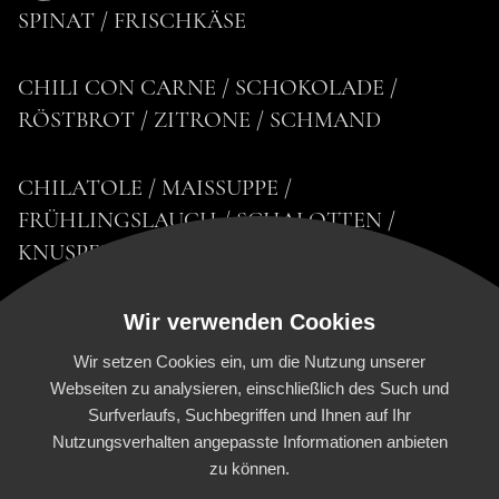
SPINAT / FRISCHKÄSE
CHILI CON CARNE / SCHOKOLADE /
RÖSTBROT / ZITRONE / SCHMAND
CHILATOLE / MAISSUPPE /
FRÜHLINGSLAUCH / SCHALOTTEN /
KNUSPER
Wir verwenden Cookies
Wir setzen Cookies ein, um die Nutzung unserer
Webseiten zu analysieren, einschließlich des Such und
Surfverlaufs, Suchbegriffen und Ihnen auf Ihr
HOME
FOOD EXPERIENCE
CATERING
Nutzungsverhalten angepasste Informationen anbieten
zu können.
HOCHZEITEN
1881 MOMENTS
DAS TEAM